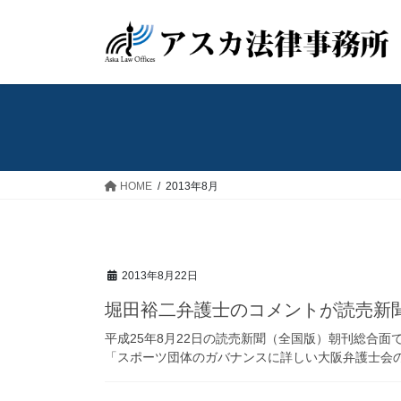
コ
ナ
ン
ビ
テ
ゲ
ン
ー
ツ
シ
へ
ョ
ス
ン
キ
に
ッ
移
HOME
2013年8月
プ
動
2013年8月22日
堀田裕二弁護士のコメントが読売新
平成25年8月22日の読売新聞（全国版）朝刊総合
「スポーツ団体のガバナンスに詳しい大阪弁護士会