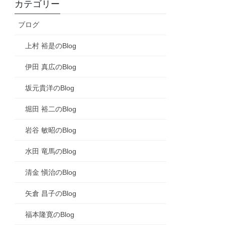
カテゴリー
ブログ
上村 裕是のBlog
伊田 真広のBlog
坂元貴洋のBlog
堀田 裕二のBlog
岩谷 敏昭のBlog
水田 竜馬のBlog
清金 愼治のBlog
矢倉 昌子のBlog
福本隆寛のBlog